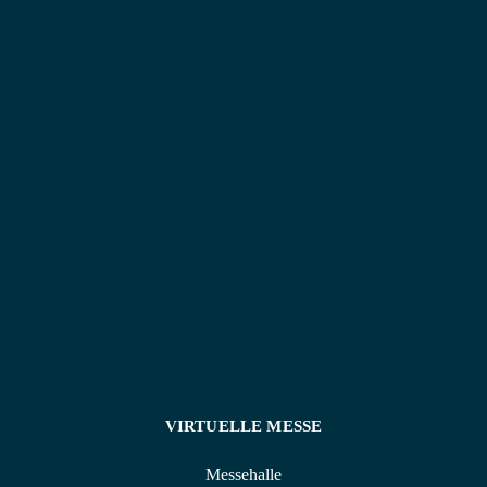
wichtig ist, wie für mich. Sie erhalten eine
ausführliche Beratung, eine kompetente Betreuung
nach Ihrer Buchung – egal bei welchem Anliegen –
und detaillierte Reiseunterlagen vor Ihrer Abreise.
Eine gute Rundumbetreuung ist mir ein persönliches
Anliegen.
VIRTUELLE MESSE
Messehalle