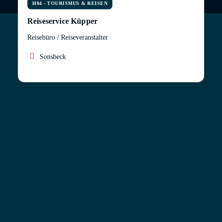
H04 - TOURISMUS & REISEN
Reiseservice Küpper
Reisebüro / Reiseveranstalter
Sonsbeck
Durch meine Liebe zum Fliegen, meiner langjährigen
Erfahrung bei Spezialreiseveranstaltern so wie
meinen eigenen Reisen habe ich mir einen großen
Erfahrungsschatz angeeignet, den ich gerne mit
meinen Kunden teile. Ich verkaufe nicht nur Reisen,
ich verwirkliche Reiseträume und bei jeder Reise gebe
ich mein Herzblut, als wäre es meine eigene
Traumreise. Die Terminvereinbarung ist daher sehr
wichtig, damit ich mich detailliert mit Ihren
Wünschen beschäftigen kann und mir Zeit für die
Zusammenstellung nehmen kann. So kann ich Ihnen