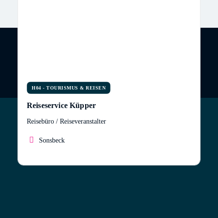
H04 - TOURISMUS & REISEN
Reiseservice Küpper
Reisebüro / Reiseveranstalter
Sonsbeck
Durch meine Liebe zum Fliegen, meiner langjährigen
Erfahrung bei Spezialreiseveranstaltern so wie
meinen eigenen Reisen habe ich mir einen großen
Erfahrungsschatz angeeignet, den ich gerne mit
meinen Kunden teile. Ich verkaufe nicht nur Reisen,