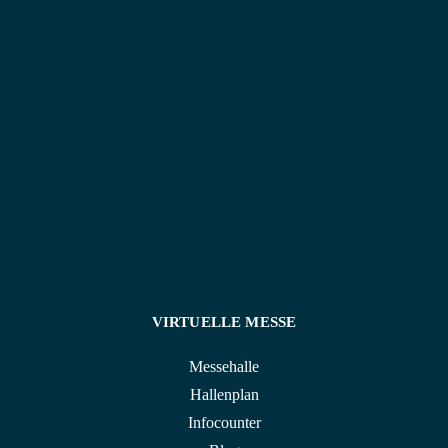
Weddings Beyond Expectations
ist für alle, die keine
Kompromisse machen möchten. Für Paare, die mit
Stil Ja sagen. Für Erlebnisse, die bleiben.
VIRTUELLE MESSE
Messehalle
Hallenplan
Infocounter