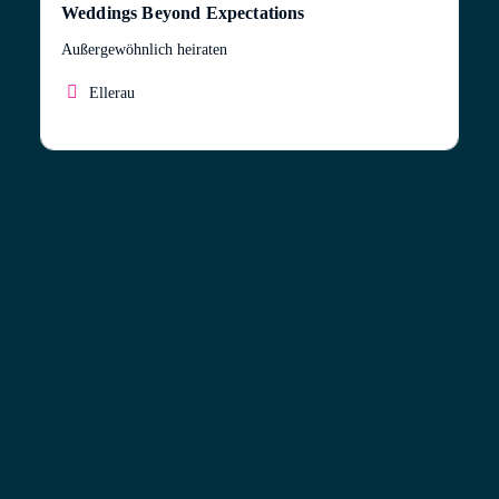
Weddings Beyond Expectations
Außergewöhnlich heiraten
Ellerau
Hochzeit feiern jenseits des Gewöhnlichen –
einzigartig, stilvoll, unvergesslich.
Sie träumen nicht nur von einem schönen Fest – Sie
wünschen sich ein Erlebnis, das für immer im Herzen
bleibt? Dann sind Sie bei
Weddings Beyond
Expectations
genau richtig.
Ich plane Hochzeiten für Paare, die das Besondere
suchen. Kein Standard, kein Baukasten – sondern
emotional durchdachte Inszenierungen voller Stil,
Tiefe und Persönlichkeit.
Ob in einem schwebenden Heißluftballon, über den