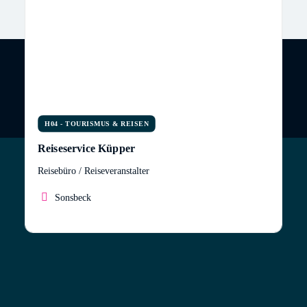
H04 - TOURISMUS & REISEN
Reiseservice Küpper
Reisebüro / Reiseveranstalter
Sonsbeck
Durch meine Liebe zum Fliegen, meiner langjährigen
Erfahrung bei Spezialreiseveranstaltern so wie
meinen eigenen Reisen habe ich mir einen großen
Erfahrungsschatz angeeignet, den ich gerne mit
meinen Kunden teile. Ich verkaufe nicht nur Reisen,