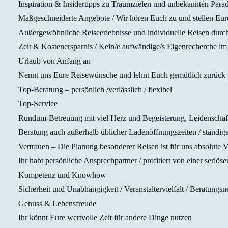
Inspiration & Insidertipps zu Traumzielen und unbekannten Para
Maßgeschneiderte Angebote / Wir hören Euch zu und stellen Eu
Außergewöhnliche Reiseerlebnisse und individuelle Reisen durc
Zeit & Kostenersparnis / Kein/e aufwändige/s Eigenrecherche im I
Urlaub von Anfang an
Nennt uns Eure Reisewünsche und lehnt Euch gemütlich zurück 
Top-Beratung – persönlich /verlässlich / flexibel
Top-Service
Rundum-Betreuung mit viel Herz und Begeisterung, Leidenschaf
Beratung auch außerhalb üblicher Ladenöffnungszeiten / ständig
Vertrauen – Die Planung besonderer Reisen ist für uns absolute
Ihr habt persönliche Ansprechpartner / profitiert von einer ser
Kompetenz und Knowhow
Sicherheit und Unabhängigkeit / Veranstaltervielfalt / Beratungsneu
Genuss & Lebensfreude
Ihr könnt Eure wertvolle Zeit für andere Dinge nutzen