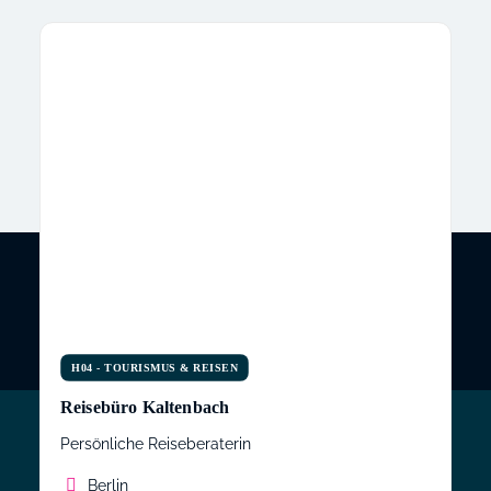
H04 - TOURISMUS & REISEN
Reisebüro Kaltenbach
Persönliche Reiseberaterin
HERSTELLER ENERGIESP
Berlin