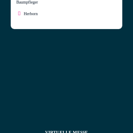
Baumpfleger
Herborn
Als
Baumpfleger aus Herborn
begrüße ich Sie mit
einem Lächeln und positiver Einstellung.
Seit über 30
Jahren
widme ich mich mit Freude und Hingabe
der
Baumpflege und dem Naturschutz
in unserer
Region. Mein Ziel ist es, nicht nur die Bäume, sondern
auch Sie als Kunden zufriedenzustellen.
VIRTUELLE MESSE