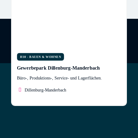
H10 - BAUEN & WOHNEN
Gewerbepark Dillenburg-Manderbach
Büro-, Produktions-, Service- und Lagerflächen.
Dillenburg-Manderbach
Die eigenen Geschäftsräume sind die Visitenkarte
eines Unternehmens. In unserem repräsentativen
Gewerbepark bieten wir auf insgesamt ca. 7000 m²
modern gestaltete Büro-, Produktions-, Service- und
Lagerflächen in 10 selbstständigen Einheiten zu