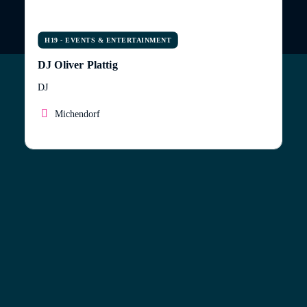
H19 - EVENTS & ENTERTAINMENT
DJ Oliver Plattig
DJ
Michendorf
DJ Oliver Plattig – Hochzeiten & Events bedeutet
mehr als 850 Hochzeitsfeiern seit Oktober 2010 in
ganz Deutschland und Europa – von der Insel Sylt bis
zum Bodensee, von Nordrhein-Westfalen bis nach
Polen.
Oliver Plattig wurde in den Jahren 2020, 2021 und
2022 mit dem International Wedding Award des
weltweit größten Hochzeitsmagazins ZankYou in der
Kategorie “Hochzeitsmusik & Unterhaltung”