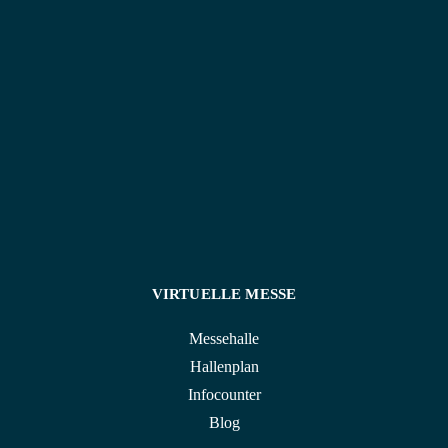
ausgzeichnet.
Partymusik gehört in die richtigen Hände.
VIRTUELLE MESSE
Messehalle
Hallenplan
Infocounter
Blog