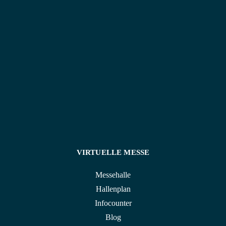
historische Architektur mit heller, moderner
Atmosphäre – perfekt für Veranstaltungen, die in
Erinnerung bleiben.
VIRTUELLE MESSE
Messehalle
Hallenplan
Infocounter
Blog