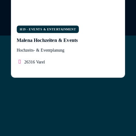
H19 - EVENTS & ENTERTAINMENT
Malena Hochzeiten & Events
Hochzeits- & Eventplanung
26316 Varel
Hochzeits- & Eventplanung mit Herz! 💍✨
Ich bin Franziska – Mutter, Ehefrau und
Bücherliebhaberin mit einer Leidenschaft für
unvergessliche Momente. Mit Feingefühl, einem
Talent fürs Organisieren und der Fähigkeit, mich in
die Wünsche und Träume meiner Kunden
hineinzuversetzen. Ich plane Hochzeiten, private