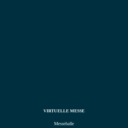
Feiern und Firmenevents, die zu euch passen und im
Gedächtnis bleiben. Ob kleine, intime Feiern oder
große Feste – ich sorge dafür, dass jedes Detail stimmt
und ihr euren Tag stressfrei genießen könnt.
Ich freue mich darauf, eure Vision wahr werden zu
lassen!
VIRTUELLE MESSE
Messehalle