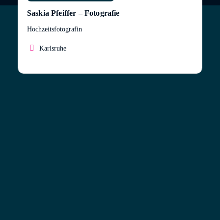
Saskia Pfeiffer – Fotografie
Hochzeitsfotografin
Karlsruhe
Mein Name ist Saskia Pfeiffer, ich bin
Hochzeitsfotografin aus Karlsruhe.
Ich bin ein aufgeschlossener und kreativer Mensch
und liebe die Kunst in jeglicher Form.
Neben der Leidenschaft zur Fotografie, welche ich
bereits 2005 entdeckt habe, liebe ich Video- und
Brettspiele sowie meine Streifenhörnchen.
Bei mir bekommt ihr authentische Bilder und ich
versuche jeden ins “beste Licht” zu rücken.