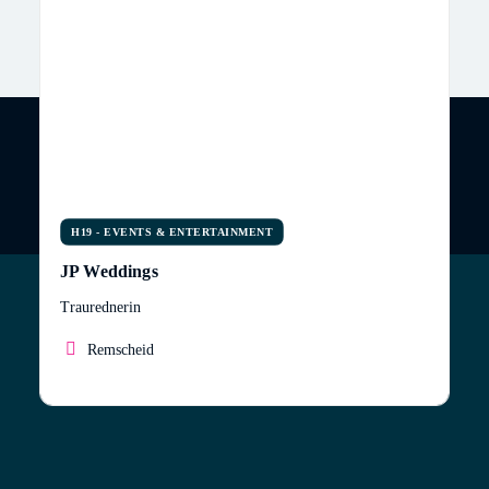
H19 - EVENTS & ENTERTAINMENT
JP Weddings
Traurednerin
Remscheid
Entspannt heiraten und unvergessliche Momente
erleben! Als qualifizierte Hochzeitsplanerin mit IHK-
Zertifikat und freie Traurednerin aus Remscheid
sorge ich dafür, dass Euer großer Tag im Bergischen