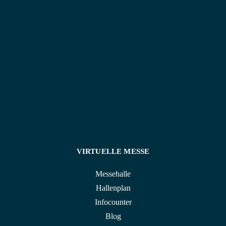
Land und natürlich auch auf der ganzen Welt perfekt
wird. Lasst uns gemeinsam eure Traumhochzeit
gestalten!
VIRTUELLE MESSE
Messehalle
Hallenplan
Infocounter
Blog