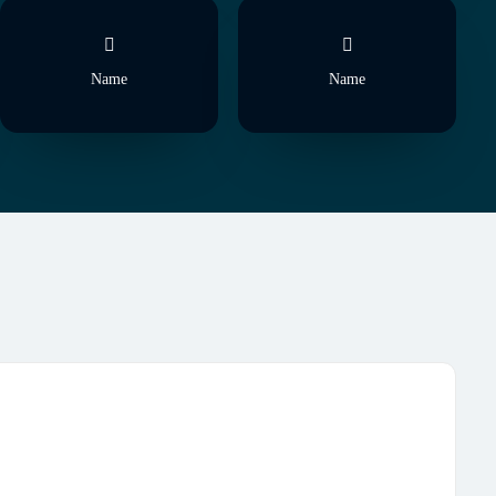
Name
Name