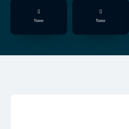
Name
Name