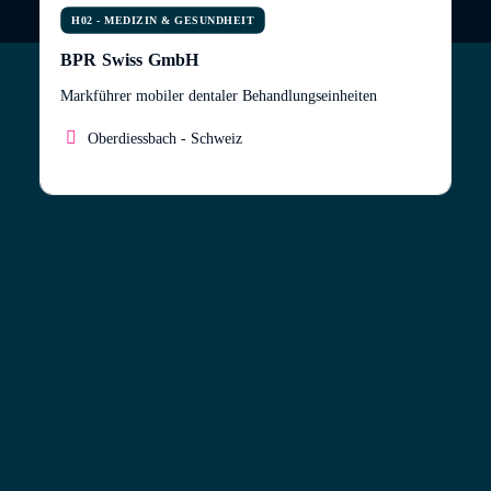
H02 - MEDIZIN & GESUNDHEIT
BPR Swiss GmbH
Markführer mobiler dentaler Behandlungseinheiten
Oberdiessbach - Schweiz
Markführer mobiler dentaler
Behandlungseinheiten
Zahnärzte und Dentalspezialisten sehen sich häufig
mit den Herausforderungen stationärer,
kostenintensiver oder leistungsschwacher
Dentaleinheiten konfrontiert. Seit mehr als 25 Jahren
bietet BPR Swiss Zahnärzten auf der ganzen Welt
eine Lösung, indem sie tragbare, autarke und äußerst
leistungsfähige Dentalgeräte bereitstellt. Dies
ermöglicht eine flexible, ortsunabhängige und