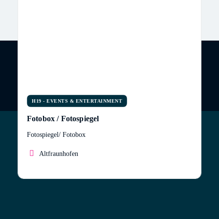
H19 - EVENTS & ENTERTAINMENT
Fotobox / Fotospiegel
Fotospiegel/ Fotobox
Altfraunhofen
Für besondere Momente braucht es besondere
Erinnerungen. Genau deshalb bieten wir Fotospiegel
zum Mieten an. Er ist in barocker Verkleidung,
besitzt aber modernste Technik. Das besondere ist,