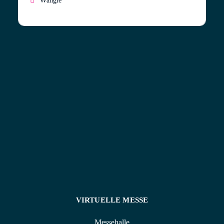
Wängle
Hochwertige handgemachte Hochzeitskerzen mit Holz
– mit Teelichteinsatz oder Docht, personalisierte
Ringkissen, personalisierte Gastgeschenke,
personalisierte handgemachte Gästebücher aus Tirol,
gravierte Gläser, personalisierte Geschenke,
Vereinsbedarf
VIRTUELLE MESSE
Messehalle