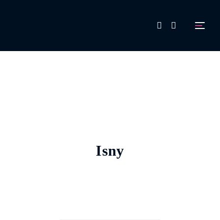
FAQ
Aussteller werden!
Isny