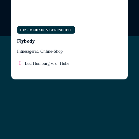
H02 - MEDIZIN & GESUNDHEIT
Flybody
Fitnessgerät, Online-Shop
Bad Homburg v. d. Höhe
Fly’s™ – Kompakt, vielseitig und ideal für dein Home-
Workout
Fly’s™ wurde entwickelt, um gezielt deine unteren
Muskelgruppen zu aktivieren – ganz gleich, ob du zu
Hause trainierst, im Studio oder in der
physiotherapeutischen Anwendung. Durch das
clevere Befestigungssystem lassen sich Gewichte sicher