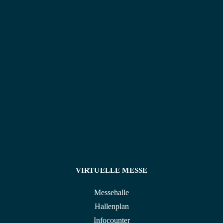
an den Füßen fixieren. So kannst du eine Vielzahl an
Übungen wie Beinheben, Hamstring-Übungen oder
Hüftbeuger-Training effektiv umsetzen – und das mit
maximaler Bewegungsfreiheit und minimalem
Aufwand.
VIRTUELLE MESSE
Messehalle
Hallenplan
Infocounter