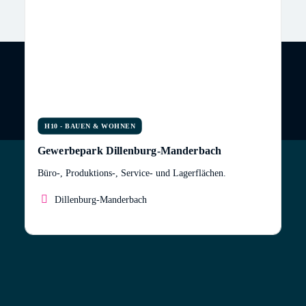
H10 - BAUEN & WOHNEN
Gewerbepark Dillenburg-Manderbach
Büro-, Produktions-, Service- und Lagerflächen.
Dillenburg-Manderbach
Die eigenen Geschäftsräume sind die Visitenkarte
eines Unternehmens. In unserem repräsentativen
Gewerbepark bieten wir auf insgesamt ca. 7000 m²
modern gestaltete Büro-, Produktions-, Service- und
Lagerflächen in 10 selbstständigen Einheiten zu