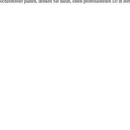
hzeitsfeier planen, denken Sie daran, einen professionellen DJ in Betr
HES
AUSSTELLER-INFOS
Aussteller werden
Pro-Abonnement