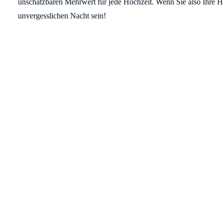
unschätzbaren Mehrwert für jede Hochzeit. Wenn Sie also Ihre Hoc
unvergesslichen Nacht sein!
VIRTUELLE MESSE
RECHTLIC
Messehalle
AGB
Hallenplan
Impressum