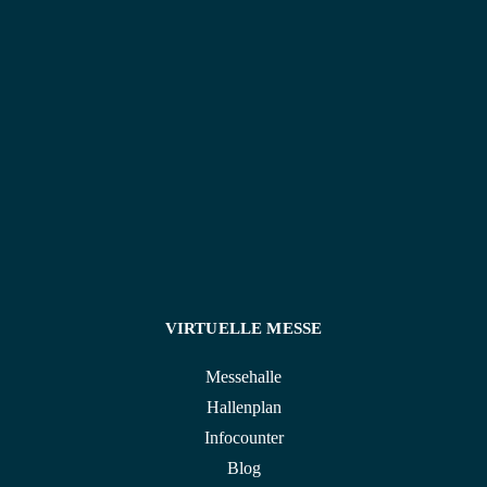
historische Architektur mit heller, moderner
Atmosphäre – perfekt für Veranstaltungen, die in
Erinnerung bleiben.
VIRTUELLE MESSE
Messehalle
Hallenplan
Infocounter
Blog