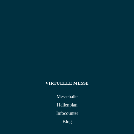
verfügen wir über verschiedene Messmittel, so dass
wir auch die Qualitätskontrolle durchführen können.
VIRTUELLE MESSE
Messehalle
Hallenplan
Infocounter
Blog