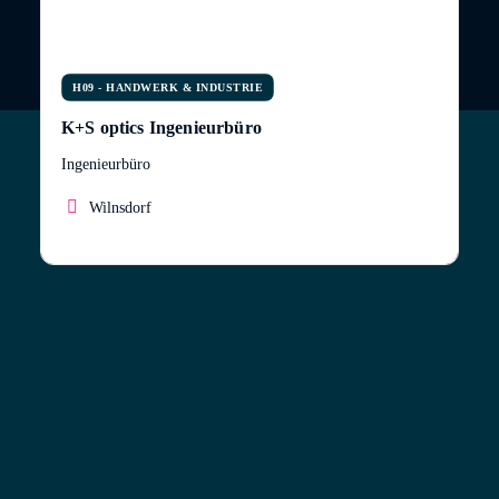
H09 - HANDWERK & INDUSTRIE
K+S optics Ingenieurbüro
Ingenieurbüro
Wilnsdorf
Unsere Leistung besteht in der Auslegung,
Entwicklung und Realisierung optischer Systeme.
Dabei arbeiten wir eng mit unseren Auftraggebern
zusammen um sowohl hinsichtlich der Technik wie
auch der Kosten maßgeschneiderte Ergebnisse zu
erhalten. Durch die Zusammenarbeit mit erfahrenen
Partnern können wir Ihnen auch die Konstruktion
und Realisierung der von uns entwickelten Systeme
anbieten. In Kooperation mit langjährigen Partnern