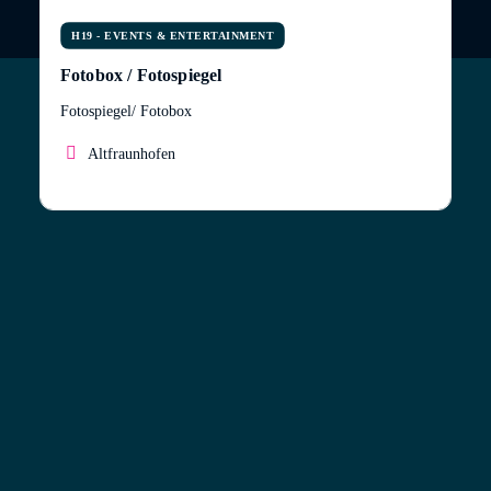
H19 - EVENTS & ENTERTAINMENT
Fotobox / Fotospiegel
Fotospiegel/ Fotobox
Altfraunhofen
Für besondere Momente braucht es besondere
Erinnerungen. Genau deshalb bieten wir Fotospiegel
zum Mieten an. Er ist in barocker Verkleidung,
besitzt aber modernste Technik. Das besondere ist,
das der Spiegel interaktiv ist, ihr könnt also eure
eigenen Grüße auf den Bildern hinzufügen.
Wir bieten verschiedene Pakete an:
– Digitale Version | ohne Fotodruck 400
€