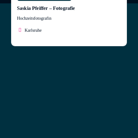
Saskia Pfeiffer – Fotografie
Hochzeitsfotografin
Karlsruhe
Mein Name ist Saskia Pfeiffer, ich bin
Hochzeitsfotografin aus Karlsruhe.
Ich bin ein aufgeschlossener und kreativer Mensch
und liebe die Kunst in jeglicher Form.
Neben der Leidenschaft zur Fotografie, welche ich
bereits 2005 entdeckt habe, liebe ich Video- und
Brettspiele sowie meine Streifenhörnchen.
Bei mir bekommt ihr authentische Bilder und ich
versuche jeden ins “beste Licht” zu rücken.