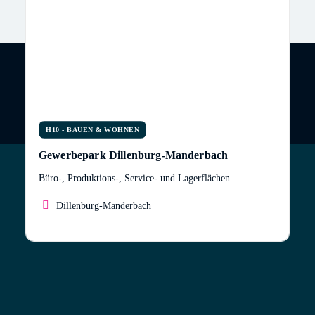
H10 - BAUEN & WOHNEN
Gewerbepark Dillenburg-Manderbach
Büro-, Produktions-, Service- und Lagerflächen.
Dillenburg-Manderbach
Die eigenen Geschäftsräume sind die Visitenkarte
eines Unternehmens. In unserem repräsentativen
Gewerbepark bieten wir auf insgesamt ca. 7000 m²
modern gestaltete Büro-, Produktions-, Service- und
Lagerflächen in 10 selbstständigen Einheiten zu